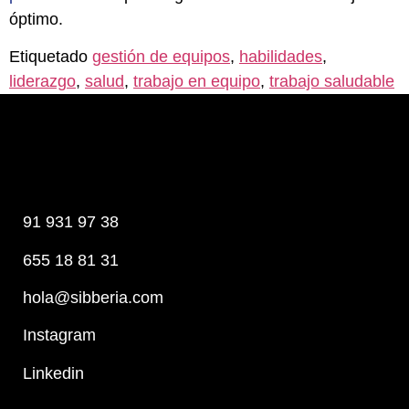
óptimo.
Etiquetado
gestión de equipos
,
habilidades
,
liderazgo
,
salud
,
trabajo en equipo
,
trabajo saludable
91 931 97 38
655 18 81 31
hola@sibberia.com
Instagram
Linkedin