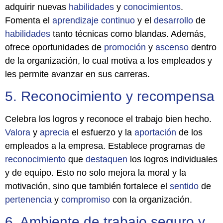
adquirir nuevas
habilidades
y
conocimientos
.
Fomenta el
aprendizaje
continuo
y el
desarrollo
de
habilidades
tanto técnicas como blandas. Además,
ofrece oportunidades de
promoción
y
ascenso
dentro
de la organización, lo cual motiva a los empleados y
les permite avanzar en sus carreras.
5. Reconocimiento y recompensa
Celebra los logros y reconoce el trabajo bien hecho.
Valora
y
aprecia
el esfuerzo y la
aportación
de los
empleados a la empresa. Establece programas de
reconocimiento
que
destaquen
los logros individuales
y de equipo. Esto no solo mejora la moral y la
motivación, sino que también fortalece el
sentido
de
pertenencia
y
compromiso
con la organización.
6. Ambiente de trabajo seguro y