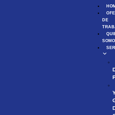
HO
OF
DE
TRAB
QUI
SOMO
SER