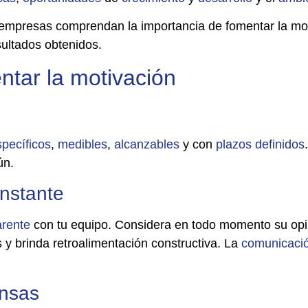
empresas comprendan la importancia de fomentar la moti
esultados obtenidos.
ntar la motivación
specíficos
,
medibles
,
alcanzables
y con
plazos
definidos
ún.
nstante
arente
con tu equipo. Considera en todo momento su opin
y brinda retroalimentación constructiva. La
comunicaci
nsas