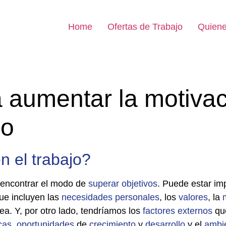
Home
Ofertas de Trabajo
Quien
a aumentar la motivac
jo
n el trabajo?
encontrar el modo de
superar
objetivos
. Puede estar im
ue incluyen las
necesidades
personales
, los
valores
, la
rea. Y, por otro lado, tendríamos los
factores
externos
que
cas
,
oportunidades
de
crecimiento
y
desarrollo
y el
ambi