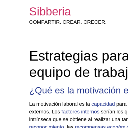
Sibberia
COMPARTIR, CREAR, CRECER.
Estrategias par
equipo de traba
¿Qué es la motivación e
La motivación laboral es la
capacidad
para 
externos. Los
factores
internos
serían los q
intrínseca que se obtiene al realizar una ta
reconocimiento
, las
recompensas
económi