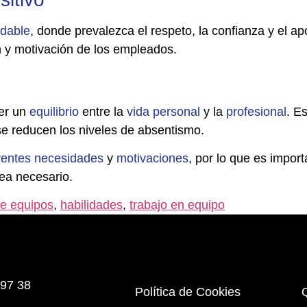
udable
, donde prevalezca el respeto, la confianza y el a
ón y motivación de los empleados.
ner un
equilibrio
entre la
vida
personal
y la
profesional
. E
se reducen los niveles de absentismo.
rentes
necesidades
y
motivaciones
, por lo que es impor
sea necesario.
de equipos
,
habilidades
,
trabajo en equipo
 97 38
Política de Cookies