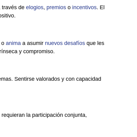
a través de
elogios
,
premios
o
incentivos
. El
sitivo.
o
anima
a asumir
nuevos
desafíos
que les
trínseca y compromiso.
lemas. Sentirse valorados y con capacidad
 requieran la participación conjunta,