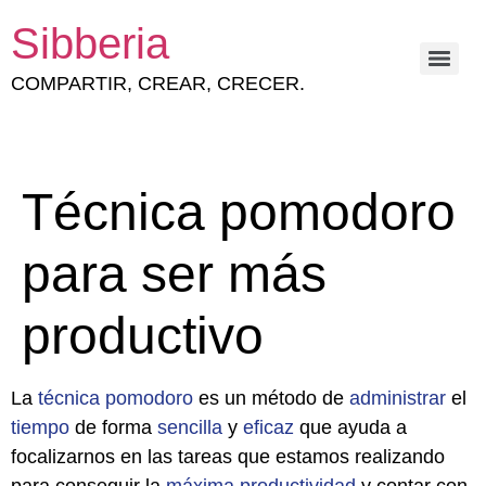
Sibberia
COMPARTIR, CREAR, CRECER.
ESTRATEGIA Y GESTIÓN DEL CAPITAL HUMANO
Técnica pomodoro
para ser más
productivo
La
técnica
pomodoro
es un método de
administrar
el
tiempo
de forma
sencilla
y
eficaz
que ayuda a
focalizarnos en las tareas que estamos realizando