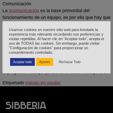
Comunicación
La
#comunicación
es la base primordial del
funcionamiento de un equipo, es por ello que hay que
fomentar tanto la comunicación como la
Usamos cookies en nuestro sitio web para brindarle la
#participación
.
experiencia más relevante recordando sus preferencias y
visitas repetidas. Al hacer clic en "Aceptar todo", acepta el
Motivación y reconocimiento
uso de TODAS las cookies. Sin embargo, puede visitar
Celebrar los
#logros
en equipo es un aspecto
"Configuración de cookies" para proporcionar un
consentimiento controlado.
necesario para conseguir un buen rendimiento.
Aceptar todo
Ajustes
Rechazar Todo
“Llegar juntos es el principio. Mantenerse juntos, es
el progreso. Trabajar juntos es el éxito.” Henry Ford.
Etiquetado
trabajo en equipo